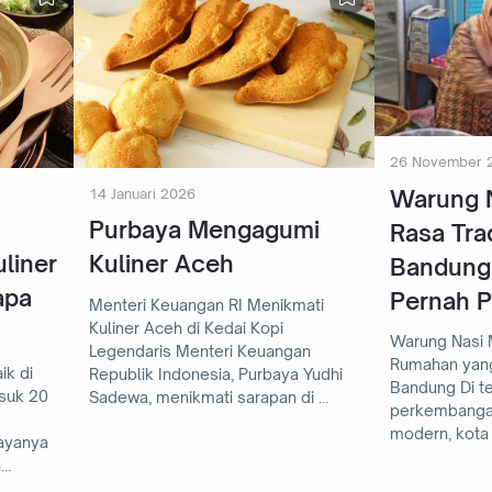
26 November 
Warung N
14 Januari 2026
Purbaya Mengagumi
Rasa Tra
liner
Kuliner Aceh
Bandung
apa
Pernah P
Menteri Keuangan RI Menikmati
Kuliner Aceh di Kedai Kopi
Warung Nasi M
Legendaris Menteri Keuangan
Rumahan yang
ik di
Republik Indonesia, Purbaya Yudhi
Bandung Di tengah pesatnya
suk 20
Sadewa, menikmati sarapan di …
perkembangan
modern, kota
ayanya
a…