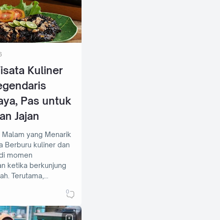
6
sata Kuliner
egendaris
aya, Pas untuk
an Jajan
er Malam yang Menarik
 dan
adi momen
 ketika berkunjung
ah. Terutama,…
0