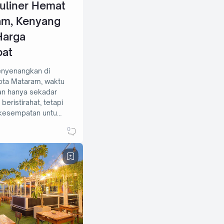
uliner Hemat
am, Kenyang
Harga
bat
nyenangkan di
an hanya sekadar
eristirahat, tetapi
 kesempatan untu…
0