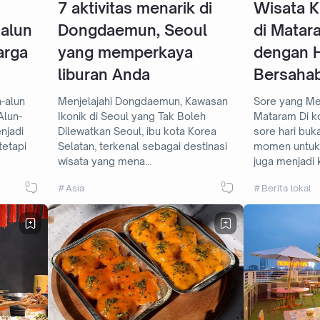
7 aktivitas menarik di
Wisata K
-alun
Dongdaemun, Seoul
di Matar
arga
yang memperkaya
dengan 
liburan Anda
Bersaha
n-alun
Menjelajahi Dongdaemun, Kawasan
Sore yang Me
Ikonik di Seoul yang Tak Boleh
Mataram Di kota Mataram, waktu
njadi
Dilewatkan Seoul, ibu kota Korea
sore hari buk
tetapi
Selatan, terkenal sebagai destinasi
momen untuk b
wisata yang mena…
juga menjadi
0
0
Asia
Berita lokal