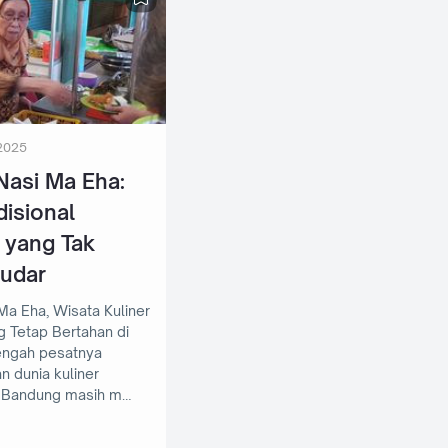
2025
asi Ma Eha:
disional
 yang Tak
udar
a Eha, Wisata Kuliner
 Tetap Bertahan di
 dunia kuliner
 Bandung masih m…