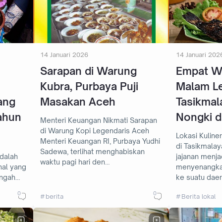
14 Januari 2026
14 Januari 202
Sarapan di Warung
Empat Wi
Kubra, Purbaya Puji
Malam L
ang
Masakan Aceh
Tasikmal
ahun
Nongki d
Menteri Keuangan Nikmati Sarapan
di Warung Kopi Legendaris Aceh
Lokasi Kulin
Menteri Keuangan RI, Purbaya Yudhi
di Tasikmalaya Berburu kuliner
Sadewa, terlihat menghabiskan
jajanan menj
waktu pagi hari den…
nal yang
menyenangkan
engah…
ke suatu daer
0
0
berita
Berita lokal