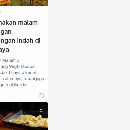
6
makan malam
ngan
gan indah di
aya
r Malam di
yang Wajib Dicoba
idak hanya dikenal
a alamnya, tetapi juga
gam pilihan ku…
0