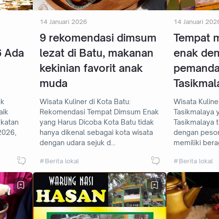
14 Januari 2026
14 Januari 202
9 rekomendasi dimsum
Tempat 
6 Ada
lezat di Batu, makanan
enak de
kekinian favorit anak
pemandan
muda
Tasikmal
uk
Wisata Kuliner di Kota Batu:
Wisata Kuline
aik
Rekomendasi Tempat Dimsum Enak
Tasikmalaya 
yang Harus Dicoba Kota Batu tidak
Tasikmalaya t
2026,
hanya dikenal sebagai kota wisata
dengan peson
dengan udara sejuk d…
memiliki bera
0
0
Berita lokal
Berita lokal