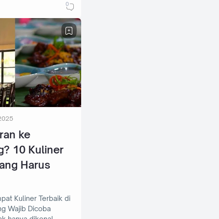
0
2025
ran ke
? 10 Kuliner
yang Harus
pat Kuliner Terbaik di
g Wajib Dicoba
ak hanya dikenal