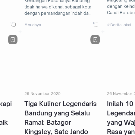
Kehilangan Pesonanya Bandung
dengan keind
tidak hanya dikenal sebagai kota
Candi Borobud
dengan pemandangan indah da…
0
0
Berita lokal
budaya
26 November 2025
26 November 
kapi
Tiga Kuliner Legendaris
Inilah 1
Bandung yang Selalu
Legendar
aik
Ramai: Batagor
yang Waj
Kingsley, Sate Jando
Rasa ya