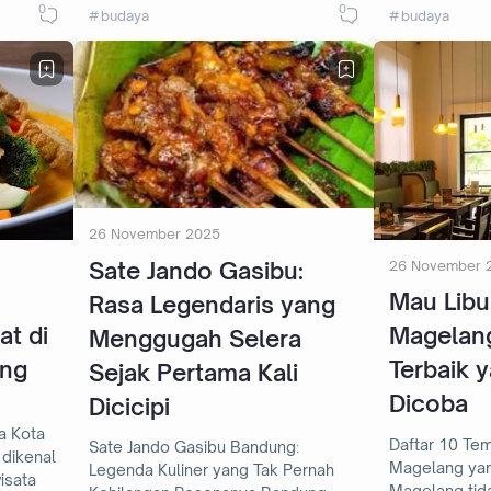
0
0
budaya
budaya
26 November 2025
Sate Jando Gasibu:
26 November 
Mau Libu
Rasa Legendaris yang
at di
Magelang
Menggugah Selera
ang
Terbaik 
Sejak Pertama Kali
Dicoba
Dicicipi
ta
Daftar 10 Tem
Sate Jando Gasibu Bandung:
dikenal
Magelang yan
Legenda Kuliner yang Tak Pernah
isata
Magelang tid