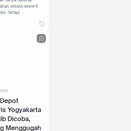
ahan wisata seperti
ur, tetapi …
0
2025
0 Depot
is Yogyakarta
ib Dicoba,
ng Menggugah