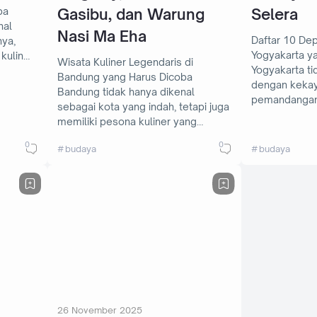
Gasibu, dan Warung
Selera
ba
nal
Nasi Ma Eha
Daftar 10 Dep
ya,
Yogyakarta y
 kulin…
Wisata Kuliner Legendaris di
Yogyakarta ti
Bandung yang Harus Dicoba
dengan keka
Bandung tidak hanya dikenal
pemandangan
sebagai kota yang indah, tetapi juga
memiliki pesona kuliner yang…
0
0
budaya
budaya
26 November 2025