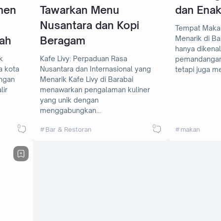
men
Tawarkan Menu
dan Enak
Nusantara dan Kopi
Tempat Maka
ah
Beragam
Menarik di Bandung Ba
hanya dikena
k
Kafe Livy: Perpaduan Rasa
pemandangan 
Nusantara dan Internasional yang
tetapi juga m
ungan
Menarik Kafe Livy di Barabai
lir
menawarkan pengalaman kuliner
yang unik dengan
menggabungkan…
0
0
Bar & Restoran
makan