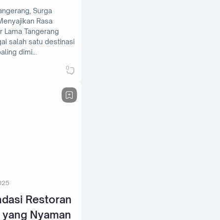
angerang, Surga
Menyajikan Rasa
ai salah satu destinasi
paling dimi…
0
025
dasi Restoran
 yang Nyaman