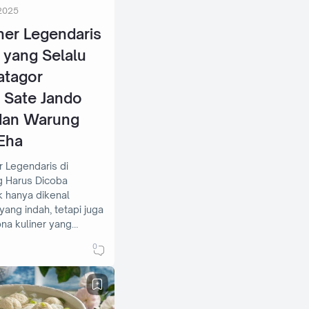
2025
iner Legendaris
yang Selalu
atagor
, Sate Jando
dan Warung
Eha
r Legendaris di
 Harus Dicoba
k hanya dikenal
yang indah, tetapi juga
na kuliner yang…
0