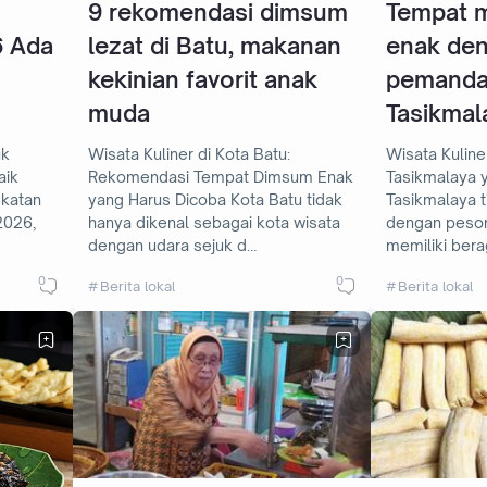
9 rekomendasi dimsum
Tempat 
6 Ada
lezat di Batu, makanan
enak de
kekinian favorit anak
pemandan
muda
Tasikmal
uk
Wisata Kuliner di Kota Batu:
Wisata Kuline
aik
Rekomendasi Tempat Dimsum Enak
Tasikmalaya 
yang Harus Dicoba Kota Batu tidak
Tasikmalaya t
2026,
hanya dikenal sebagai kota wisata
dengan peson
dengan udara sejuk d…
memiliki bera
0
0
Berita lokal
Berita lokal