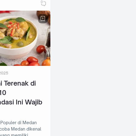
0
2025
i Terenak di
10
asi Ini Wajib
 Populer di Medan
n dikenal
yang memiliki