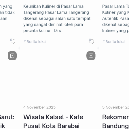
m yang
Keunikan Kuliner di Pasar Lama
Pasar Lama T
Tangerang Pasar Lama Tangerang
Kuliner yang 
yaan
dikenal sebagai salah satu tempat
Autentik Pasar Lama Tangerang
i
yang sangat diminati oleh para
dikenal sebag
pecinta kuliner. Di s…
kuliner yang 
0
0
Berita lokal
Berita lokal
4 November 2025
3 November 2
arut:
Wisata Kalsel - Kafe
Rekomen
ik
Pusat Kota Barabai
Bandung