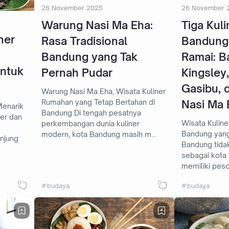
26 November 2025
26 November 
Warung Nasi Ma Eha:
Tiga Kul
ner
Rasa Tradisional
Bandung 
Bandung yang Tak
Ramai: B
untuk
Pernah Pudar
Kingsley
Gasibu, 
Warung Nasi Ma Eha, Wisata Kuliner
Nasi Ma 
Rumahan yang Tetap Bertahan di
Menarik
Bandung Di tengah pesatnya
Wisata Kuline
perkembangan dunia kuliner
Bandung yang
modern, kota Bandung masih m…
njung
Bandung tida
sebagai kota 
memiliki peso
0
0
budaya
budaya