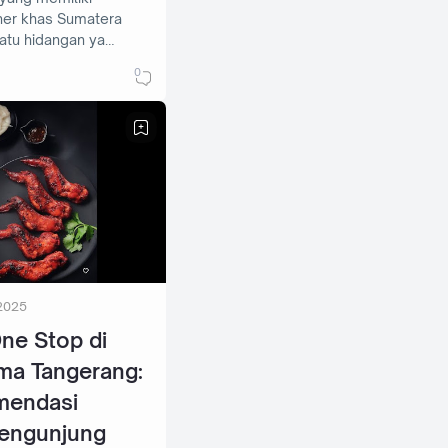
ner khas Sumatera
satu hidangan ya…
0
2025
One Stop di
ma Tangerang:
mendasi
Pengunjung