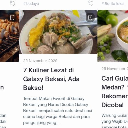
0
0
budaya
Berita lokal
25 November 2025
7 Kuliner Lezat di
25 November 
Cari Gula
Galaxy Bekasi, Ada
an
Medan? 
Bakso!
Rekomend
Tempat Makan Favorit di Galaxy
Dicoba!
Bekasi yang Harus Dicoba Galaxy
Bekasi menjadi salah satu destinasi
dan
Warung Gulai
utama bagi warga Bekasi dan para
yang Wajib Dicoba Meda
pengunjung yang …
nan
sebagai kota 