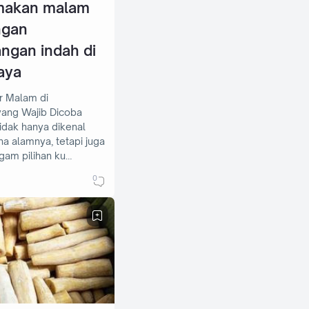
makan malam
ngan
gan indah di
aya
r Malam di
yang Wajib Dicoba
idak hanya dikenal
a alamnya, tetapi juga
gam pilihan ku…
0