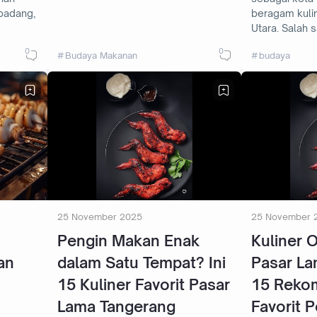
 padang,
beragam kuli
Utara. Salah 
0
0
Budaya Makanan
budaya
25 November 2025
25 November 
Pengin Makan Enak
Kuliner 
an
dalam Satu Tempat? Ini
Pasar La
15 Kuliner Favorit Pasar
15 Reko
Lama Tangerang
Favorit 