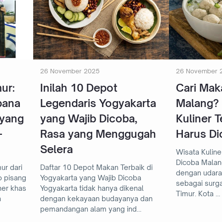
26 November 2025
26 November 
ur:
Inilah 10 Depot
Cari Mak
bana
Legendaris Yogyakarta
Malang?
 yang
yang Wajib Dicoba,
Kuliner T
-
Rasa yang Menggugah
Harus Di
Selera
Wisata Kulin
Dicoba Malang tidak hanya dikenal
ur dari
Daftar 10 Depot Makan Terbaik di
dengan udara 
Yogyakarta yang Wajib Dicoba
sebagai surga
ner khas
Yogyakarta tidak hanya dikenal
Timur. Kota …
n
dengan kekayaan budayanya dan
pemandangan alam yang ind…