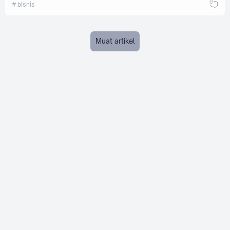
0
bisnis
Muat artikel
About Us
BroTravel
adalah sumber informasi berita terkini tentang
perjalanan, wisata dan kuliner. Kami menghadirkan artikel
berkualitas untuk membantu Anda menjelajahi dunia.
Email:
info@brokerja.com
Alamat: Semarang, Jawa Tengah, Indonesia