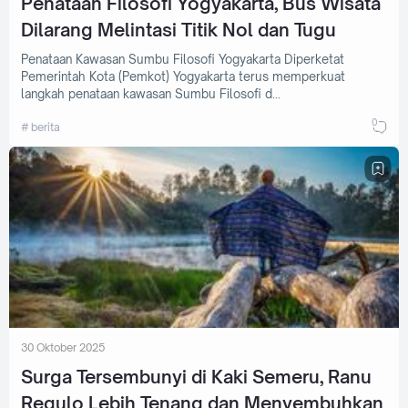
Penataan Filosofi Yogyakarta, Bus Wisata
Dilarang Melintasi Titik Nol dan Tugu
Penataan Kawasan Sumbu Filosofi Yogyakarta Diperketat
Pemerintah Kota (Pemkot) Yogyakarta terus memperkuat
langkah penataan kawasan Sumbu Filosofi d…
0
berita
30 Oktober 2025
Surga Tersembunyi di Kaki Semeru, Ranu
Regulo Lebih Tenang dan Menyembuhkan